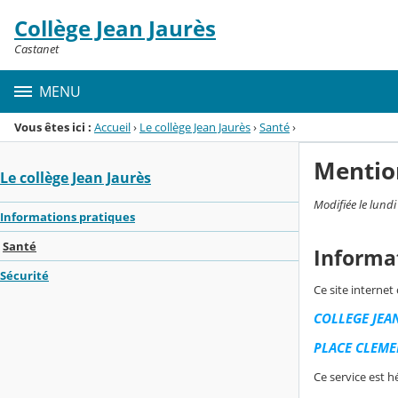
Panneau de gestion des cookies
Collège Jean Jaurès
Menu de la rubrique
Contenu
Castanet
MENU
Vous êtes ici :
Accueil
›
Le collège Jean Jaurès
›
Santé
›
Mentio
Le collège Jean Jaurès
Modifiée le lund
Informations pratiques
Santé
Informa
Sécurité
Ce site internet
COLLEGE JEA
PLACE CLEME
Ce service est h