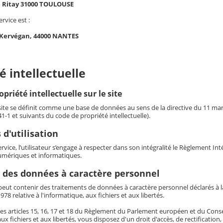
e Ritay 31000 TOULOUSE
ervice est :
 Kervégan, 44000 NANTES
é intellectuelle
opriété intellectuelle sur le site
 site se définit comme une base de données au sens de la directive du 11 mars 
341-1 et suivants du code de propriété intellectuelle).
 d'utilisation
service, l’utilisateur s’engage à respecter dans son intégralité le Règlement I
mériques et informatiques.
 des données à caractère personnel
eut contenir des traitements de données à caractère personnel déclarés à la 
978 relative à l'informatique, aux fichiers et aux libertés.
es articles 15, 16, 17 et 18 du Règlement du Parlement européen et du Conseil 
aux fichiers et aux libertés, vous disposez d'un droit d'accès, de rectificatio