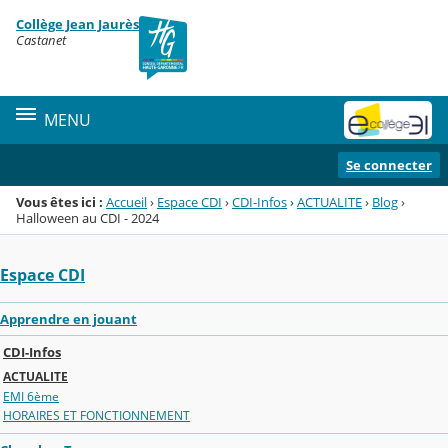
Panneau de gestion des cookies
Collège Jean Jaurès
Menu de la rubrique
Contenu
Castanet
MENU
Se connecter
Vous êtes ici :
Accueil
›
Espace CDI
›
CDI-Infos
›
ACTUALITE
›
Blog
›
Halloween au CDI - 2024
Espace CDI
Apprendre en jouant
CDI-Infos
ACTUALITE
EMI 6ème
HORAIRES ET FONCTIONNEMENT