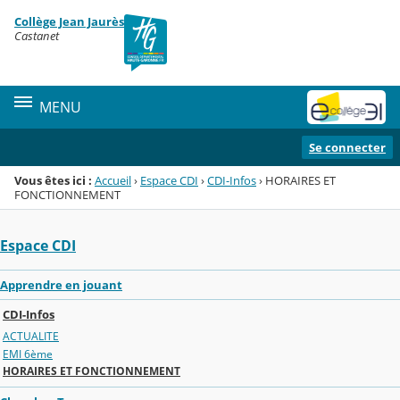
Panneau de gestion des cookies
Collège Jean Jaurès
Menu de la rubrique
Contenu
Castanet
MENU
Se connecter
Vous êtes ici :
Accueil
›
Espace CDI
›
CDI-Infos
›
HORAIRES ET
FONCTIONNEMENT
Espace CDI
Apprendre en jouant
CDI-Infos
ACTUALITE
EMI 6ème
HORAIRES ET FONCTIONNEMENT