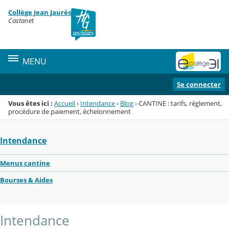
Panneau de gestion des cookies
Collège Jean Jaurès
Menu de la rubrique
Contenu
Castanet
MENU
Se connecter
Vous êtes ici :
Accueil
›
Intendance
›
Blog
›
CANTINE : tarifs, réglement,
procédure de paiement, échelonnement
Intendance
Menus cantine
Bourses & Aides
Intendance