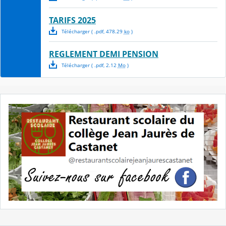
TARIFS 2025
Télécharger
( .
pdf
,
478.29
ko
)
REGLEMENT DEMI PENSION
Télécharger
( .
pdf
,
2.12
Mo
)