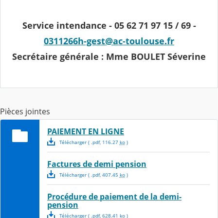
Service intendance - 05 62 71 97 15 / 69 -
0311266h-gest@ac-toulouse.fr
Secrétaire générale : Mme BOULET Séverine
Pièces jointes
PAIEMENT EN LIGNE
Télécharger
( .
pdf
,
116.27
ko
)
Factures de demi pension
Télécharger
( .
pdf
,
407.45
ko
)
Procédure de paiement de la demi-
pension
Télécharger
( .
pdf
,
628.41
ko
)