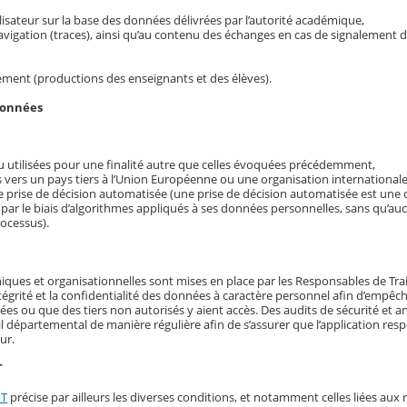
utilisateur sur la base des données délivrées par l’autorité académique,
navigation (traces), ainsi qu’au contenu des échanges en cas de signalement 
ement (productions des enseignants et des élèves).
données
 utilisées pour une finalité autre que celles évoquées précédemment,
 vers un pays tiers à l’Union Européenne ou une organisation internationale
ne prise de décision automatisée (une prise de décision automatisée est une d
 par le biais d’algorithmes appliqués à ses données personnelles, sans qu’a
rocessus).
iques et organisationnelles sont mises en place par les Responsables de Tr
’intégrité et la confidentialité des données à caractère personnel afin d’empêch
 ou que des tiers non autorisés y aient accès. Des audits de sécurité et a
il départemental de manière régulière afin de s’assurer que l’application resp
ur.
T
NT
précise par ailleurs les diverses conditions, et notamment celles liées aux 