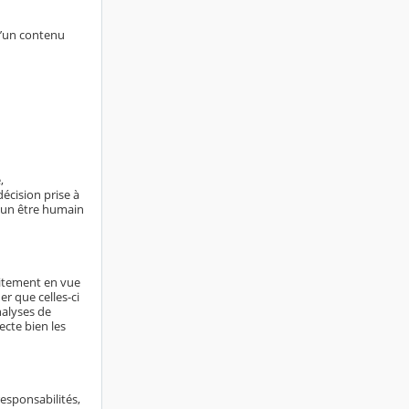
d’un contenu
,
écision prise à
ucun être humain
aitement en vue
er que celles-ci
nalyses de
ecte bien les
responsabilités,