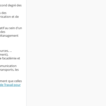
econd degré des
s des
nication et de
tif au sein d'un
 des
ng Management
ources, …
ment),
e l’académie et
ommunication
ransports, les
ement que celles
e Travail pour