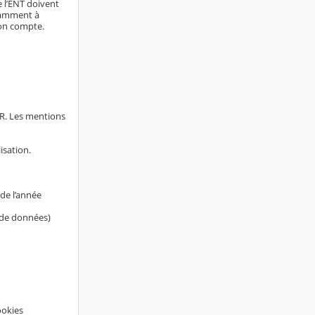
e l’ENT doivent
otamment à
son compte.
AR. Les mentions
isation.
de l’année
s de données)
ookies