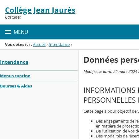
Panneau de gestion des cookies
Collège Jean Jaurès
Menu de la rubrique
Contenu
Castanet
MENU
Vous êtes ici :
Accueil
›
Intendance
›
Données pers
Intendance
Modifiée le lundi 25 mars 2024 
Menus cantine
Bourses & Aides
INFORMATIONS 
PERSONNELLES P
Cette page a pour objectif de 
Des engagements de l’é
en matière de protecti
De l’utilisation de vos
Des modalités de l’exerc