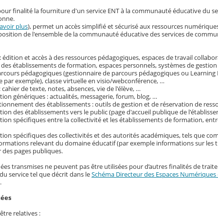
our finalité la fourniture d'un service ENT à la communauté éducative du s
onne.
avoir plus
), permet un accès simplifié et sécurisé aux ressources numérique
disposition de l'ensemble de la communauté éducative des services de commu
 édition et accès à des ressources pédagogiques, espaces de travail collabora
 des établissements de formation, espaces personnels, systèmes de gestion
parcours pédagogiques (gestionnaire de parcours pédagogiques ou Learni
 par exemple), classe virtuelle en visio/webconférence, …
: cahier de texte, notes, absences, vie de l'élève, …
on génériques : actualités, messagerie, forum, blog, …
tionnement des établissements : outils de gestion et de réservation de ress
on des établissements vers le public (page d'accueil publique de l'établisse
on spécifiques entre la collectivité et les établissements de formation, entr
ion spécifiques des collectivités et des autorités académiques, tels que c
nformations relevant du domaine éducatif (par exemple informations sur les t
r des pages publiques.
ées transmises ne peuvent pas être utilisées pour d’autres finalités de trait
du service tel que décrit dans le
Schéma Directeur des Espaces Numériques d
.
tées
tre relatives :