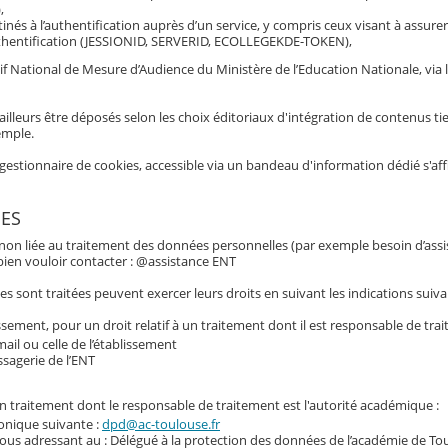
,
inés à l’authentification auprès d’un service, y compris ceux visant à assurer
hentification (JESSIONID, SERVERID, ECOLLEGEKDE-TOKEN),
if National de Mesure d’Audience du Ministère de l’Education Nationale, via 
ailleurs être déposés selon les choix éditoriaux d'intégration de contenus tie
emple.
gestionnaire de cookies, accessible via un bandeau d'information dédié s'af
ES
 non liée au traitement des données personnelles (par exemple besoin d’assi
e bien vouloir contacter : @assistance ENT
 sont traitées peuvent exercer leurs droits en suivant les indications suiva
ssement, pour un droit relatif à un traitement dont il est responsable de trai
ail ou celle de l’établissement
ssagerie de l’ENT
 un traitement dont le responsable de traitement est l'autorité académique :
ronique suivante :
dpd@ac-toulouse.fr
vous adressant au : Délégué à la protection des données de l’académie de To