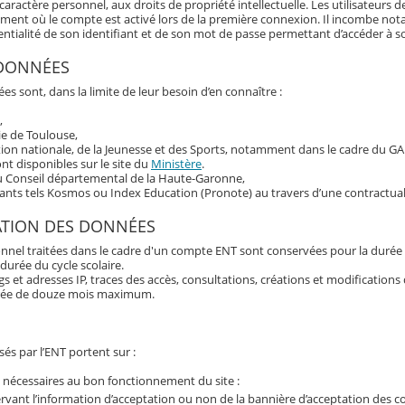
aractère personnel, aux droits de propriété intellectuelle. Les utilisateurs d
oment où le compte est activé lors de la première connexion. Il incombe n
fidentialité de son identifiant et de son mot de passe permettant d’accéder à 
 DONNÉES
es sont, dans la limite de leur besoin d’en connaître :
,
ie de Toulouse,
tion nationale, de la Jeunesse et des Sports, notamment dans le cadre du G
t disponibles sur le site du
Ministère
.
du Conseil départemental de la Haute-Garonne,
tants tels Kosmos ou Index Education (Pronote) au travers d’une contractual
ATION DES DONNÉES
nnel traitées dans le cadre d'un compte ENT sont conservées pour la durée 
 durée du cycle scolaire.
 et adresses IP, traces des accès, consultations, créations et modification
rée de douze mois maximum.
és par l’ENT portent sur :
 nécessaires au bon fonctionnement du site :
rvant l’information d’acceptation ou non de la bannière d’acceptation des c