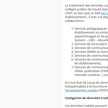
Le traitement des données a p
collèges publics de Haute-Gar
L’ENT, en lien avec le GAR (
en s
établissements : il met à la 
collaboration :
Services pédagogiques :
établissement ou entre
apprentissages et de 
System -- LMS -- Moodle
Services de vie scolaire 
Services de communicati
Services dédiés au fonc
Services de communicati
Services de communicati
les établissements,
Services de communicat
ciblée, publication d'i
manuels scolaires…) su
En tout état de cause les donn
indispensables à la fourniture 
l'enseignement scolaire
(SDET)
Catégories de données trai
Les données traitées peuvent ê