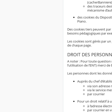
(cacherBanniere)
des traceurs dest
mécanisme d’aut
des cookies du Disposit
Piano.
Des cookies tiers peuvent par 
besoins pédagogiques par ex
Les cookies sont gérés par un 
de chaque page.
DROIT DES PERSONN
A noter : Pour toute question
l’utilisation de l’ENT) merci d
Les personnes dont les données
Auprès du chef d’établi
via son adresse m
via le service me
par courrier
Pour un droit relatif à
à l’adresse élect
par courrier en 