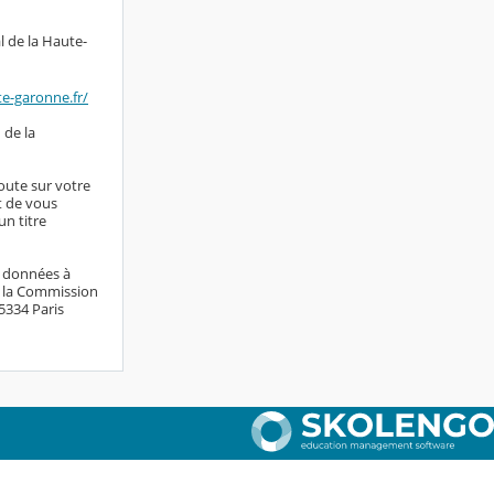
l de la Haute-
te-garonne.fr/
 de la
doute sur votre
it de vous
n titre
s données à
e la Commission
75334 Paris