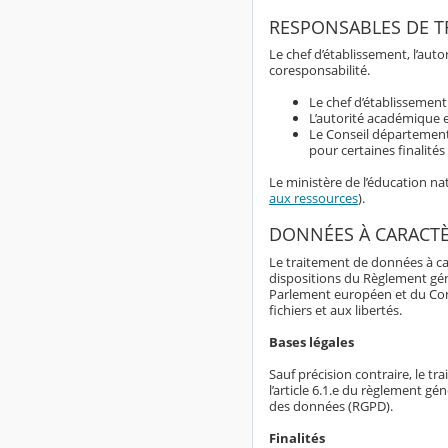
RESPONSABLES DE T
Le chef d’établissement, l’au
coresponsabilité.
Le chef d’établissemen
L’autorité académique e
Le Conseil département
pour certaines finalité
Le ministère de l’éducation n
aux ressources
).
DONNÉES À CARACT
Le traitement de données à ca
dispositions du Règlement gé
Parlement européen et du Consei
fichiers et aux libertés.
Bases légales
Sauf précision contraire, le t
l’article 6.1.e du règlement g
des données (RGPD).
Finalités