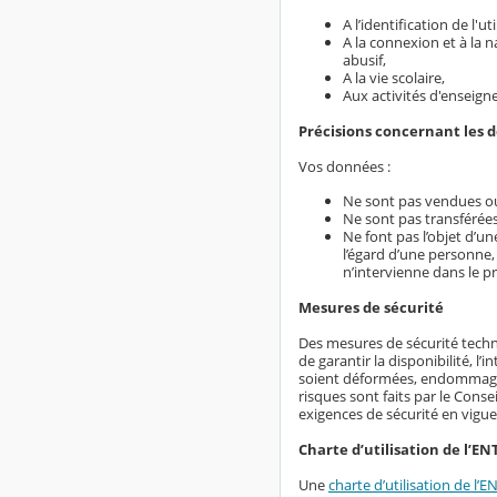
A l’identification de l'
A la connexion et à la 
abusif,
A la vie scolaire,
Aux activités d'enseign
Précisions concernant les 
Vos données :
Ne sont pas vendues ou
Ne sont pas transférées
Ne font pas l’objet d’u
l’égard d’une personne,
n’intervienne dans le p
Mesures de sécurité
Des mesures de sécurité techn
de garantir la disponibilité, l
soient déformées, endommagées
risques sont faits par le Conse
exigences de sécurité en vigue
Charte d’utilisation de l’EN
Une
charte d’utilisation de l’E