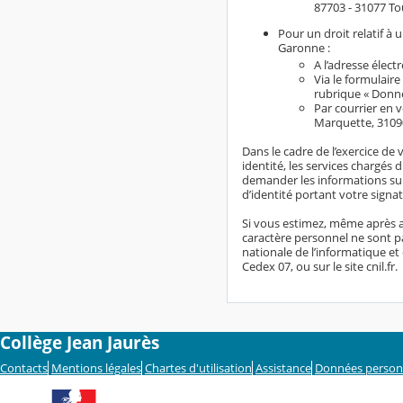
87703 - 31077 To
Pour un droit relatif à
Garonne :
A l’adresse élect
Via le formulaire
rubrique « Donn
Par courrier en 
Marquette, 3109
Dans le cadre de l’exercice de 
identité, les services chargés 
demander les informations sup
d’identité portant votre signat
Si vous estimez, même après a
caractère personnel ne sont pa
nationale de l’informatique et 
Cedex 07, ou sur le site cnil.fr.
Collège Jean Jaurès
Contacts
Mentions légales
Chartes d'utilisation
Assistance
Données person