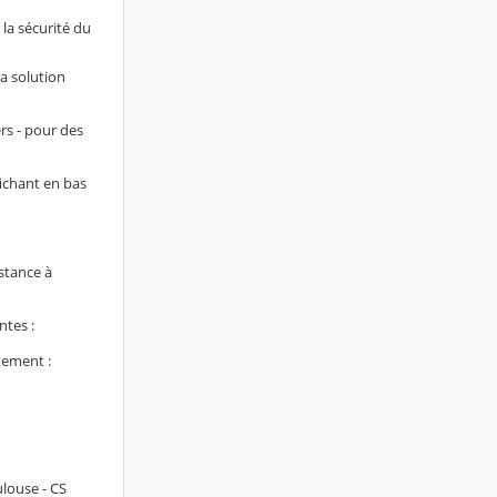
 la sécurité du
la solution
rs - pour des
fichant en bas
stance à
ntes :
tement :
ulouse - CS