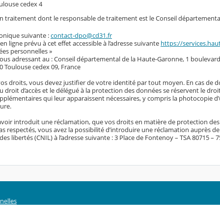
ulouse cedex 4
 un traitement dont le responsable de traitement est le Conseil départementa
ronique suivante :
contact-dpo@cd31.fr
 en ligne prévu à cet effet accessible à l’adresse suivante
https://services.hau
ées personnelles »
vous adressant au : Conseil départemental de la Haute-Garonne, 1 boulevard
0 Toulouse cedex 09, France
vos droits, vous devez justifier de votre identité par tout moyen. En cas de 
du droit d’accès et le délégué à la protection des données se réservent le dro
plémentaires qui leur apparaissent nécessaires, y compris la photocopie d’u
ure.
voir introduit une réclamation, que vos droits en matière de protection de
s respectés, vous avez la possibilité d’introduire une réclamation auprès d
des libertés (CNIL) à l’adresse suivante : 3 Place de Fontenoy – TSA 80715 – 
nelles