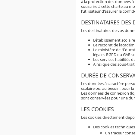
à la protection des données à c
souscrire à cette charte au m
l’utilisateur d'assurer la con
DESTINATAIRES DES
Les destinataires de vos donné
L’établissement scolaire
Le rectorat de l’académ
Le ministère de l’Éduca
légales RGPD du GAR son
Les services habilités 
Ainsi que des sous-trai
DURÉE DE CONSERV
Les données à caractère perso
scolaire ou, au besoin, pour la
Les données de connexion (logs
sont conservées pour une du
LES COOKIES
Les cookies directement dépos
Des cookies techniques
un traceur conse