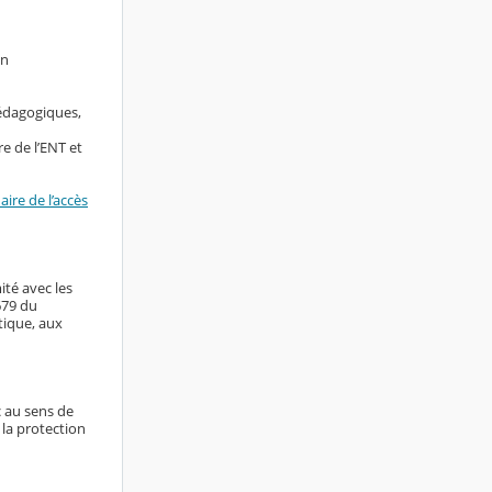
en
pédagogiques,
e de l’ENT et
ire de l’accès
ité avec les
679 du
tique, aux
c au sens de
 la protection