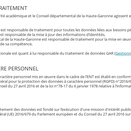
RAITEMENT
torité académique et le Conseil départemental de la Haute-Garonne agissent 
t est responsable de traitement pour toutes les données liées aux besoins 
st responsable de la mise à jour des informations d’identités,
al de la Haute-Garonne est responsable de traitement pour la mise en œuvr
s de sa compétence,
ationale est quant à lui responsable du traitement de données GAR (
Gestionna
ÈRE PERSONNEL
ractère personnel mis en œuvre dans le cadre de l’ENT est établi en conform
néral pour la protection des données à caractère personnel (RGPD) n°2016/
l du 27 avril 2016 et de la loi n°78-17 du 6 janvier 1978 relative à l’informa
raitement des données est fondé sur l’exécution d'une mission d'intérêt publi
énéral (UE) 2016/679 du Parlement européen et du Conseil du 27 avril 2016 sur