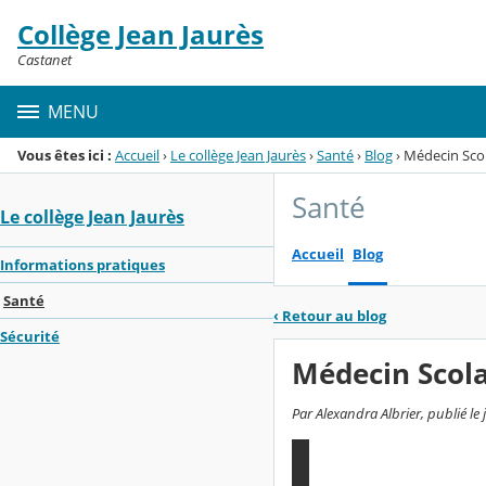
Panneau de gestion des cookies
Collège Jean Jaurès
Menu de la rubrique
Contenu
Castanet
MENU
Vous êtes ici :
Accueil
›
Le collège Jean Jaurès
›
Santé
›
Blog
›
Médecin Scol
Santé
Le collège Jean Jaurès
Accueil
Blog
Informations pratiques
Santé
‹
Retour au blog
Sécurité
Médecin Scola
Par Alexandra Albrier, publié l